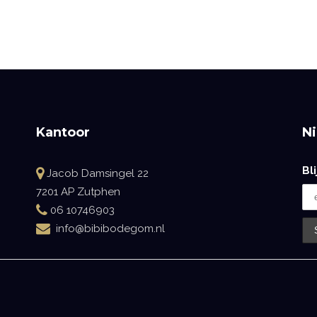
Kantoor
N
Bl
Jacob Damsingel 22
7201 AP Zutphen
06 10746903
info@bibibodegom.nl