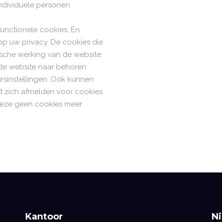
 individuele personen
unctionele cookies. En
op uw privacy. De cookies die
nische werking van de website
de website naar behoren
sinstellingen. Ook kunnen
nt zich afmelden voor cookies
 deze geen cookies meer
Kantoor
N