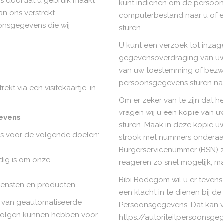
 doordat u gebruik maakt
kunt indienen om de persoon
n ons verstrekt.
computerbestand naar u of e
onsgegevens die wij
sturen.
U kunt een verzoek tot inzage,
gegevensoverdraging van uw 
van uw toestemming of bezw
persoonsgegevens sturen na
kt via een visitekaartje, in
Om er zeker van te zijn dat h
vragen wij u een kopie van uw
evens
sturen. Maak in deze kopie 
s voor de volgende doelen:
strook met nummers onderaa
Burgerservicenummer (BSN) zw
odig is om onze
reageren zo snel mogelijk, m
Bibi Bodegom wil u er tevens
diensten en producten
een klacht in te dienen bij de
s van geautomatiseerde
Persoonsgegevens. Dat kan vi
evolgen kunnen hebben voor
https://autoriteitpersoonsge