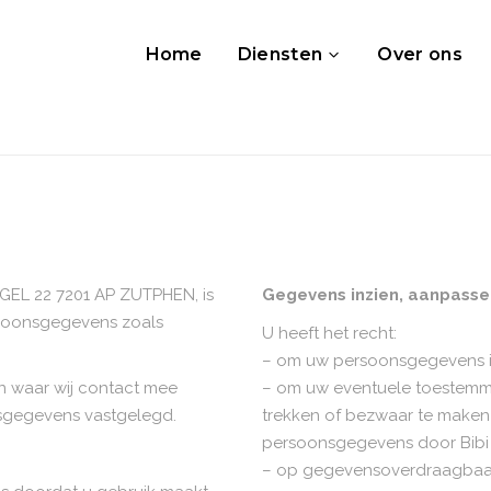
Home
Diensten
Over ons
EL 22 7201 AP ZUTPHEN, is
Gegevens inzien, aanpasse
rsoonsgegevens zoals
U heeft het recht:
– om uw persoonsgegevens in 
 waar wij contact mee
– om uw eventuele toestemm
sgegevens vastgelegd.
trekken of bezwaar te maken
persoonsgegevens door Bib
– op gegevensoverdraagbaarh