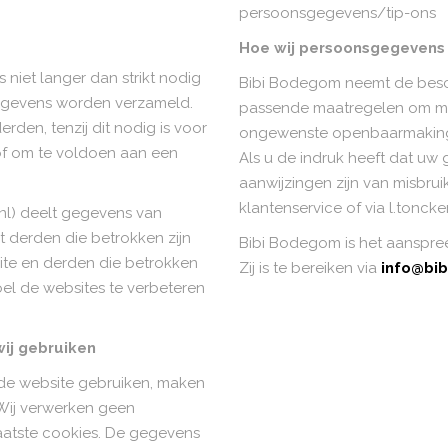
persoonsgegevens/tip-ons
Hoe wij persoonsgegevens 
iet langer dan strikt nodig
Bibi Bodegom neemt de besc
gegevens worden verzameld.
passende maatregelen om mis
den, tenzij dit nodig is voor
ongewenste openbaarmaking 
of om te voldoen aan een
Als u de indruk heeft dat uw 
aanwijzingen zijn van misbru
klantenservice of via l.tonc
l) deelt gegevens van
 derden die betrokken zijn
Bibi Bodegom is het aanspr
te en derden die betrokken
Zij is te bereiken via
info@bi
oel de websites te verbeteren
wij gebruiken
de website gebruiken, maken
 Wij verwerken geen
atste cookies. De gegevens