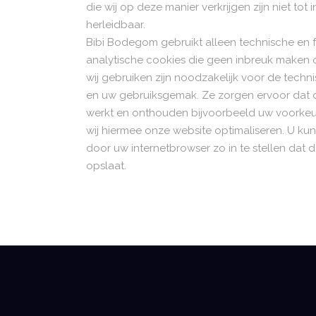
die wij op deze manier verkrijgen zijn niet tot
herleidbaar.
Bibi Bodegom gebruikt alleen technische en f
analytische cookies die geen inbreuk maken 
wij gebruiken zijn noodzakelijk voor de tech
en uw gebruiksgemak. Ze zorgen ervoor dat 
werkt en onthouden bijvoorbeeld uw voorkeur
wij hiermee onze website optimaliseren. U ku
door uw internetbrowser zo in te stellen dat
opslaat.