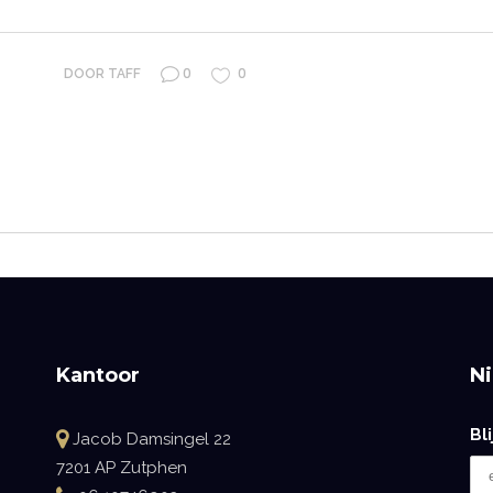
0
0
DOOR
TAFF
Kantoor
N
Bl
Jacob Damsingel 22
7201 AP Zutphen