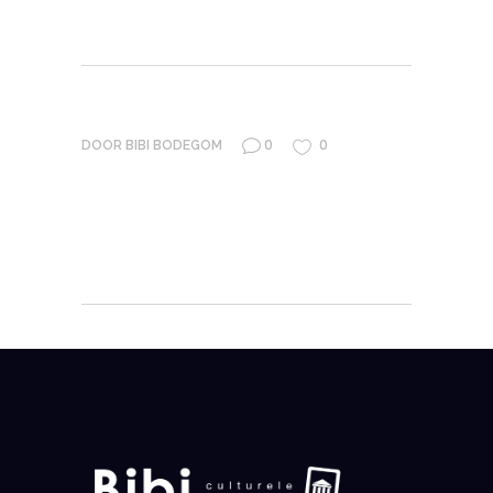
0
0
DOOR
BIBI BODEGOM