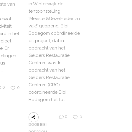
in Winterswijk de
ste van
tentoonstelling
‘Meester&Gezel-ieder z’n
cesvol
vak!’ geopend. Bibi
viteit
Bodegom coördineerde
rd in het
dit project, dat in
roject
opdracht van het
e. Er
Gelders Restauratie
erlingen
Centrum was. In
us-
opdracht van het
e
Gelders Restauratie
Centrum (GRC)
0
0
coördineerde Bibi
Bodegom het tot
0
0
DOOR
BIBI
BODEGOM