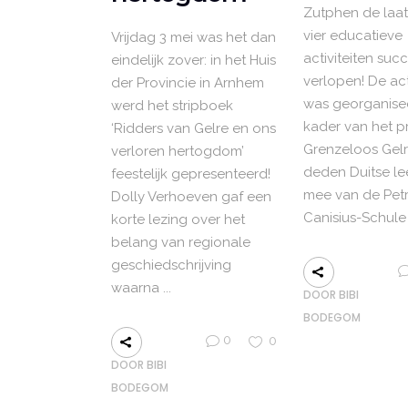
Zutphen de laat
vier educatieve
Vrijdag 3 mei was het dan
activiteiten suc
eindelijk zover: in het Huis
verlopen! De acti
der Provincie in Arnhem
was georganisee
werd het stripboek
kader van het p
‘Ridders van Gelre en ons
Grenzeloos Gelr
verloren hertogdom’
deden Duitse le
feestelijk gepresenteerd!
mee van de Petr
Dolly Verhoeven gaf een
Canisius-Schul
korte lezing over het
belang van regionale
geschiedschrijving
waarna
DOOR
BIBI
BODEGOM
0
0
DOOR
BIBI
BODEGOM