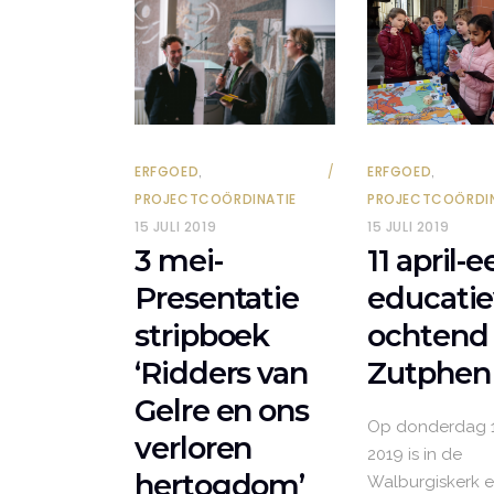
,
,
ERFGOED
ERFGOED
PROJECTCOÖRDIN
PROJECTCOÖRDINATIE
15 JULI 2019
15 JULI 2019
11 april-
3 mei-
educati
Presentatie
ochtend 
stripboek
Zutphen
‘Ridders van
Gelre en ons
Op donderdag 11
verloren
2019 is in de
hertogdom’
Walburgiskerk 