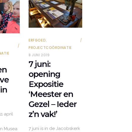
,
ERFGOED
PROJECTCOÖRDINATIE
ATIE
8 JUNI 2019
7 juni:
een
opening
eve
Expositie
in
‘Meester en
Gezel – Ieder
z’n vak!’
 april
7 juni is in de Jacobskerk
en Musea